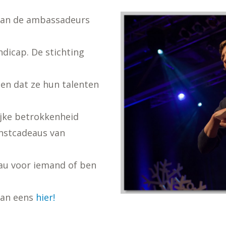
n van de ambassadeurs
ndicap. De stichting
en dat ze hun talenten
jke betrokkenheid
unstcadeaus van
eau voor iemand of ben
 dan eens
hier!