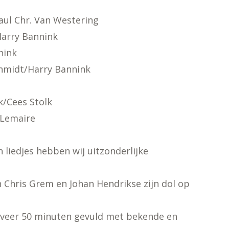
aul Chr. Van Westering
Harry Bannink
nink
chmidt/Harry Bannink
t
k/Cees Stolk
 Lemaire
 liedjes hebben wij uitzonderlijke
n Chris Grem en Johan Hendrikse zijn dol op
veer 50 minuten gevuld met bekende en