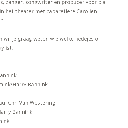
s, zanger, songwriter en producer voor o.a.
in het theater met cabaretiere Carolien
n.
 wil je graag weten wie welke liedejes of
ylist:
Bannink
mink/Harry Bannink
aul Chr. Van Westering
Harry Bannink
nink