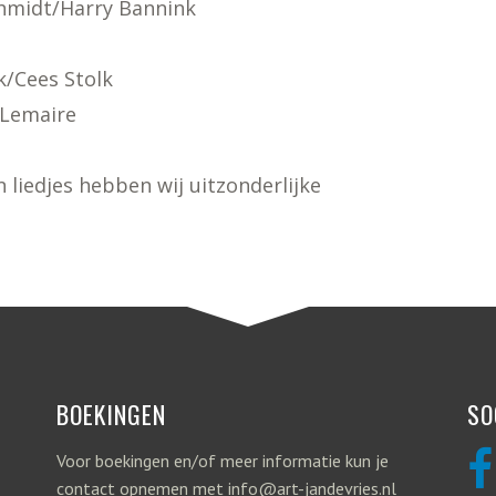
chmidt/Harry Bannink
t
k/Cees Stolk
 Lemaire
 liedjes hebben wij uitzonderlijke
BOEKINGEN
SO
Voor boekingen en/of meer informatie kun je
contact opnemen met info@art-jandevries.nl