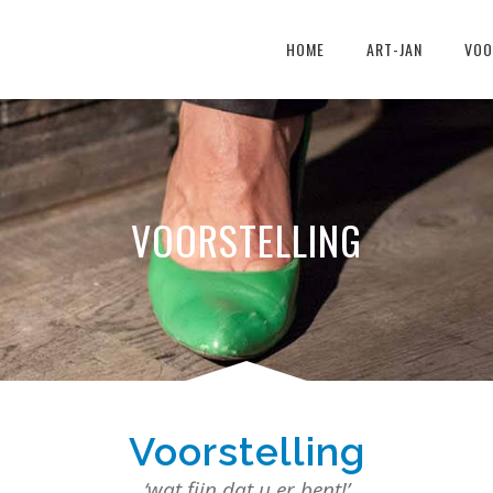
HOME
ART-JAN
VOO
VOORSTELLING
Voorstelling
‘wat fijn dat u er bent!’