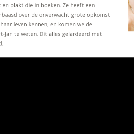
 en plakt die in boeken. Ze heeft een
verbaasd over de onverwacht grote opkomst
e haar leven kennen, en komen we de
Jan te weten. Dit alles gelardeerd met
d.